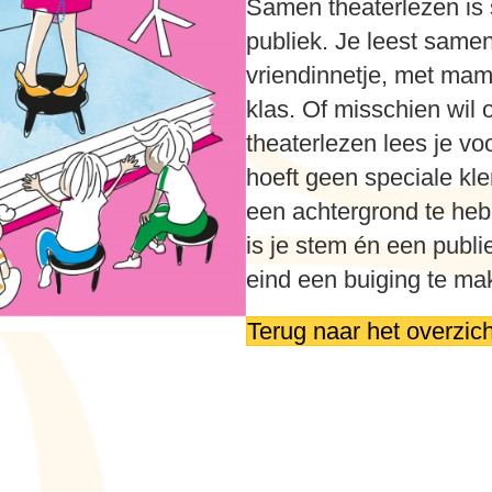
Samen theaterlezen is
publiek. Je leest same
vriendinnetje, met mama
klas. Of misschien wil
theaterlezen lees je vo
hoeft geen speciale kle
een achtergrond te heb
is je stem én een publie
eind een buiging te mak
Terug naar het overzich