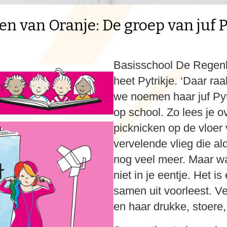
en van Oranje: De groep van juf P
Basisschool De Regenb
heet Pytrikje. ‘Daar ra
we noemen haar juf Pyt.
op school. Zo lees je o
picknicken op de vloer 
vervelende vlieg die al
nog veel meer. Maar wat
niet in je eentje. Het i
samen uit voorleest. Ve
en haar drukke, stoere,