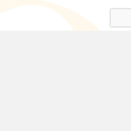
ij via campagnes, contacten met
er
bieden wij de kleine uitgeverij