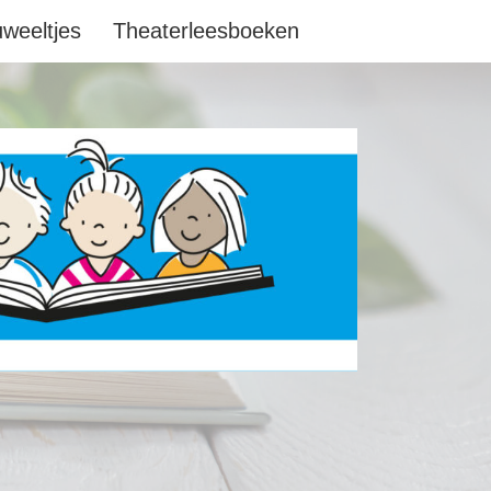
uweeltjes
Theaterleesboeken