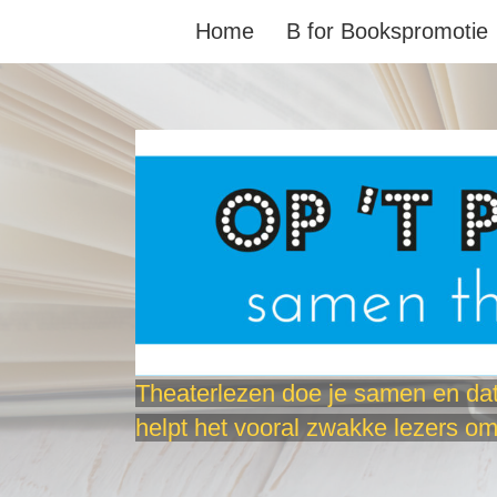
Home
B for Bookspromotie
Theaterlezen doe je samen en dat
helpt het vooral zwakke lezers om