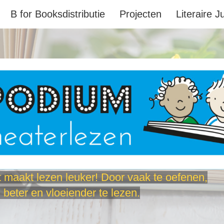
B for Booksdistributie
Projecten
Literaire J
 maakt lezen leuker! Door vaak te oefenen,
 beter en vloeiender te lezen.